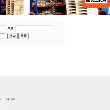
厚度
）：
33.0000
速：
-