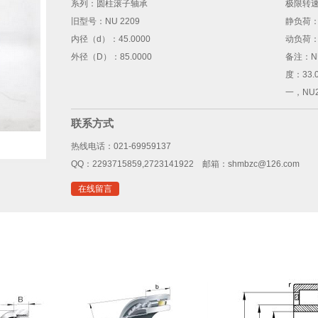
系列：
圆柱滚子轴承
极限转
旧型号：
NU 2209
静负荷
内径（d）：
45.0000
动负荷
外径（D）：
85.0000
备注：
N
1
2
3
度：33
一，NU
联系方式
热线电话：021-69959137
QQ：2293715859,2723141922 邮箱：shmbzc@126.com
在线留言