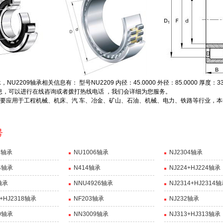
2209轴承相关信息有： 型号NU2209 内径：45.0000 外径：85.0000 厚度：3
信息，可以进行在线咨询或者拨打热线电话 ，我们会详细为您服务。
轴承主要应用于工程机械、机床、汽 车、冶金、矿山、石油、机械、电力、铁路等行业，本公
。
R轴承
NU1006轴承
NJ2304轴承
4轴承
N414轴承
NJ224+HJ224轴承
轴承
NNU4926轴承
NJ2314+HJ2314
8+HJ2318轴承
NF203轴承
NJ232轴承
9轴承
NN3009轴承
NJ313+HJ313轴承