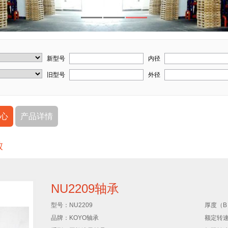
新型号
内径
旧型号
外径
心
产品详情
NU2209轴承
型号：
NU2209
厚度（B
品牌：
KOYO轴承
额定转