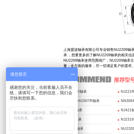
上海盟波轴承有限公司专业销售NU2209轴承，NU
承 ，想要更多的了解NU2209轴承的相关
NU2209轴承使用范围很广，NU2209
量，全方面的服务，尽一切满足客户的需求
请您留言
感谢您的关注，当前客服人员不在
NN3084K轴承
NJ221
线，请填写一下您的信息，我们会
尽快和您联系。
NJ307R+HJ307R轴承
NN306
NU319轴承
NJ421
HF338轴承
NJ231
NJ2220轴承
NU220